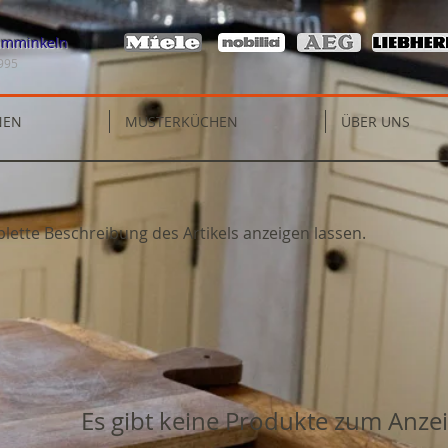
mminkeln
1995
NEN
MUSTERKÜCHEN
ÜBER UNS
lette Beschreibung des Artikels anzeigen lassen.
Es gibt keine Produkte zum Anze