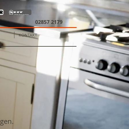
02857 2179
KONTAKT
igen.