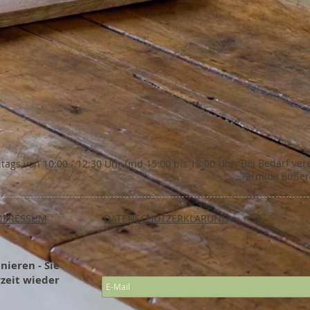
Bei Bedarf ver
itags von 10:00 - 12:30 Uhr und 15:00 bis 18:00 Uhr
Termine außerh
MPRESSUM
DATENSCHUTZERKLÄRUNG
ieren - Sie
zeit wieder